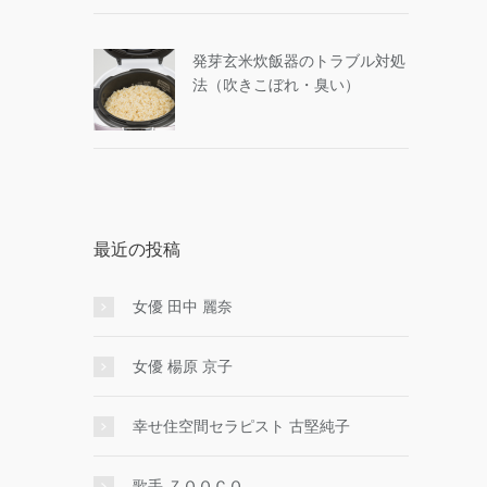
発芽玄米炊飯器のトラブル対処
法（吹きこぼれ・臭い）
最近の投稿
女優 田中 麗奈
女優 楊原 京子
幸せ住空間セラピスト 古堅純子
歌手 ＺＯＯＣＯ