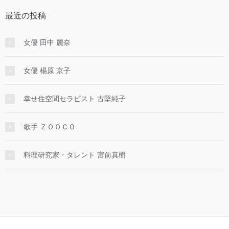
最近の投稿
女優 田中 麗奈
女優 楊原 京子
幸せ住空間セラピスト 古堅純子
歌手 ＺＯＯＣＯ
料理研究家・タレント 宮前真樹