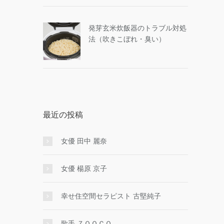
発芽玄米炊飯器のトラブル対処
法（吹きこぼれ・臭い）
最近の投稿
女優 田中 麗奈
女優 楊原 京子
幸せ住空間セラピスト 古堅純子
歌手 ＺＯＯＣＯ