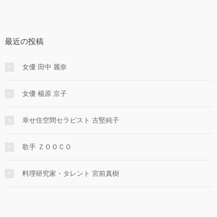
最近の投稿
女優 田中 麗奈
女優 楊原 京子
幸せ住空間セラピスト 古堅純子
歌手 ＺＯＯＣＯ
料理研究家・タレント 宮前真樹