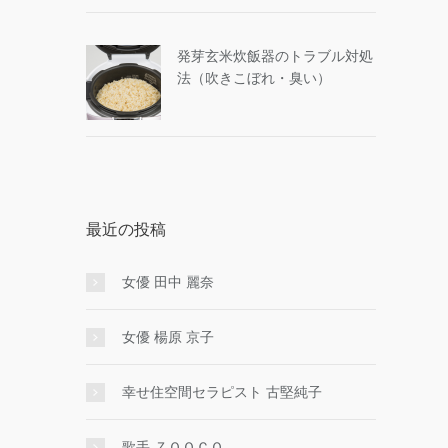
発芽玄米炊飯器のトラブル対処
法（吹きこぼれ・臭い）
最近の投稿
女優 田中 麗奈
女優 楊原 京子
幸せ住空間セラピスト 古堅純子
歌手 ＺＯＯＣＯ