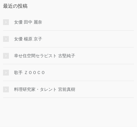
最近の投稿
女優 田中 麗奈
女優 楊原 京子
幸せ住空間セラピスト 古堅純子
歌手 ＺＯＯＣＯ
料理研究家・タレント 宮前真樹