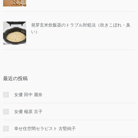
発芽玄米炊飯器のトラブル対処法（吹きこぼれ・臭
い）
最近の投稿
女優 田中 麗奈
女優 楊原 京子
幸せ住空間セラピスト 古堅純子